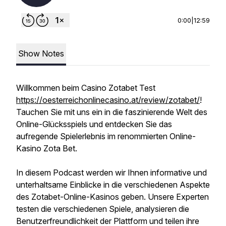
0:00
|
12:59
Show Notes
Willkommen beim Casino Zotabet Test
https://oesterreichonlinecasino.at/review/zotabet/
!
Tauchen Sie mit uns ein in die faszinierende Welt des
Online-Glücksspiels und entdecken Sie das
aufregende Spielerlebnis im renommierten Online-
Kasino Zota Bet.
In diesem Podcast werden wir Ihnen informative und
unterhaltsame Einblicke in die verschiedenen Aspekte
des Zotabet-Online-Kasinos geben. Unsere Experten
testen die verschiedenen Spiele, analysieren die
Benutzerfreundlichkeit der Plattform und teilen ihre