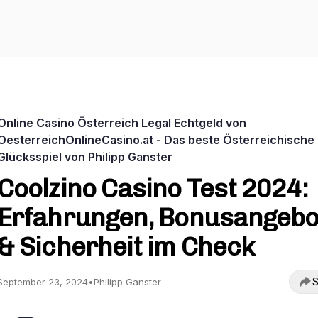
Online Casino Österreich Legal Echtgeld von
OesterreichOnlineCasino.at - Das beste Österreichische
Glücksspiel von Philipp Ganster
Coolzino Casino Test 2024:
Erfahrungen, Bonusangebo
& Sicherheit im Check
S
September 23, 2024
•
Philipp Ganster