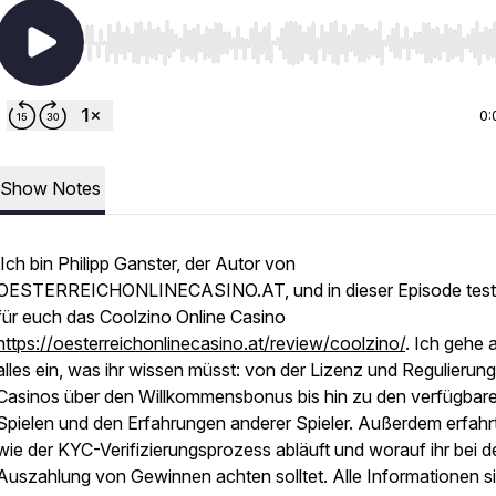
Use Left/Right to seek, Home/End to jump to start o
0:
Show Notes
Ich bin Philipp Ganster, der Autor von
OESTERREICHONLINECASINO.AT, und in dieser Episode test
für euch das Coolzino Online Casino
https://oesterreichonlinecasino.at/review/coolzino/
. Ich gehe 
alles ein, was ihr wissen müsst: von der Lizenz und Regulierun
Casinos über den Willkommensbonus bis hin zu den verfügbar
Spielen und den Erfahrungen anderer Spieler. Außerdem erfahrt 
wie der KYC-Verifizierungsprozess abläuft und worauf ihr bei d
Auszahlung von Gewinnen achten solltet. Alle Informationen s