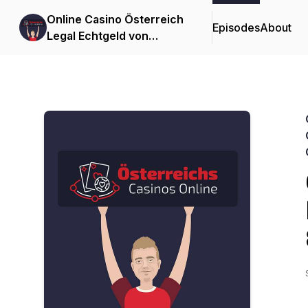
Online Casino Österreich
Episodes
About
Legal Echtgeld von
OesterreichOnlineCasino.at
- Das beste
Österreichische
Glücksspiel von Philipp
Ganster