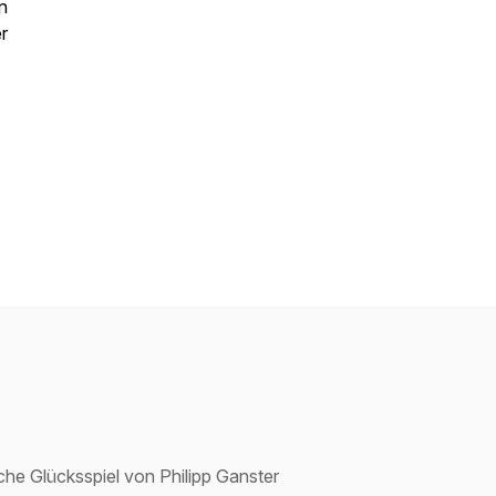
n
er
che Glücksspiel von Philipp Ganster