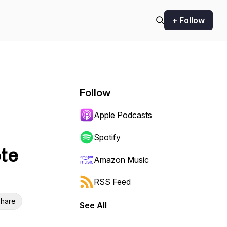
+ Follow
Follow
Apple Podcasts
Spotify
te
Amazon Music
RSS Feed
hare
See All