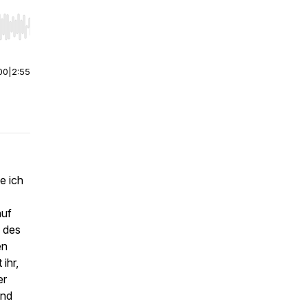
r end. Hold shift to jump forward or backward.
00
|
2:55
e ich
auf
g des
en
ihr,
er
ind