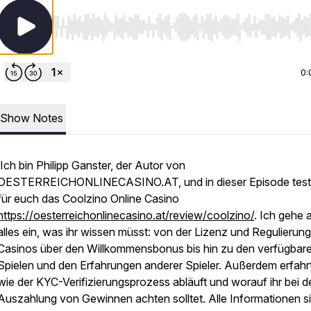
Use Left/Right to seek, Home/End to jump to start o
0:
Show Notes
Ich bin Philipp Ganster, der Autor von
OESTERREICHONLINECASINO.AT, und in dieser Episode test
für euch das Coolzino Online Casino
https://oesterreichonlinecasino.at/review/coolzino/
. Ich gehe 
alles ein, was ihr wissen müsst: von der Lizenz und Regulierun
Casinos über den Willkommensbonus bis hin zu den verfügbar
Spielen und den Erfahrungen anderer Spieler. Außerdem erfahrt 
wie der KYC-Verifizierungsprozess abläuft und worauf ihr bei d
Auszahlung von Gewinnen achten solltet. Alle Informationen s