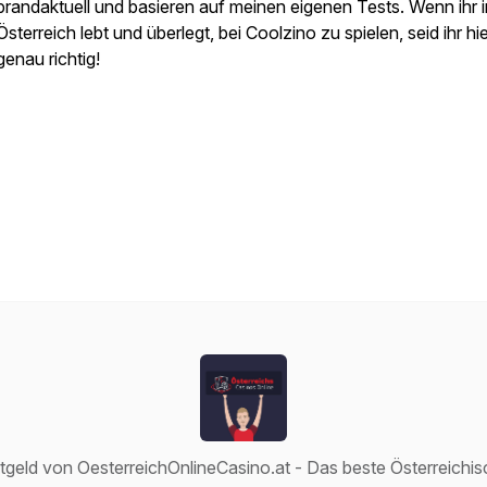
brandaktuell und basieren auf meinen eigenen Tests. Wenn ihr i
Österreich lebt und überlegt, bei Coolzino zu spielen, seid ihr hi
genau richtig!
tgeld von OesterreichOnlineCasino.at - Das beste Österreichis