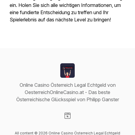
ein. Holen Sie sich alle wichtigen Informationen, um
eine fundierte Entscheidung zu treffen und Ihr
Spielerlebnis auf das nächste Level zu bringen!
Online Casino Österreich Legal Echtgeld von
OesterreichOnlineCasino.at - Das beste
Österreichische Glücksspiel von Philipp Ganster
Visit our Website page
All content © 2026 Online Casino Österreich Legal Echtgeld