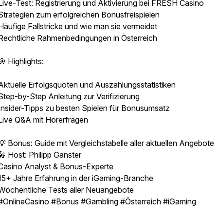
Live-Test: Registrierung und Aktivierung bei FRESH Casino
Strategien zum erfolgreichen Bonusfreispielen
Häufige Fallstricke und wie man sie vermeidet
Rechtliche Rahmenbedingungen in Österreich
🎯 Highlights:
Aktuelle Erfolgsquoten und Auszahlungsstatistiken
Step-by-Step Anleitung zur Verifizierung
Insider-Tipps zu besten Spielen für Bonusumsatz
Live Q&A mit Hörerfragen
💡 Bonus: Guide mit Vergleichstabelle aller aktuellen Angebote
🎤 Host: Philipp Ganster
Casino Analyst & Bonus-Experte
15+ Jahre Erfahrung in der iGaming-Branche
Wöchentliche Tests aller Neuangebote
#OnlineCasino #Bonus #Gambling #Österreich #iGaming