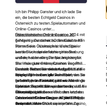
Ich bin Philipp Ganster und ich lade Sie
ein, die besten Echtgeld Casinos in
Österreich zu testen.Spielautomaten und
Online-Casinos unter
https://oesterreichonlinecasino.at/
Österreichische Online Casinos 2024 mit
gehören ganz sicher zu den beliebtesten
Echtgeld - OesterreichOnlineCasino AT
Formen des Glücksspiels. Viele Spieler
Wenn Sie in Österreich sind und das
werden von der einfachen Handhabung
beste Glücksspielerlebnis genießen
und dem schnellen Tempo angezogen.
wollen, haben wir gute Nachrichten für
Man muss keine komplizierten Regeln
Sie. Viele gute Online-Casinos von Philipp
kennen. Trotzdem werden die Slots nie
Ganster bieten Dienstleistungen für die
Deshalb haben wir diese Aufgabe für Sie
langweilig – und es gibt kein Spiel, das so
Spieler dieses Landes. Daher können Sie
erledigt. Wir haben alle von ihnen
farbenfroh und vielseitig ist wie die
auf die beste Auswahl zählen. Allerdings
getestet, jede Website, und wir haben die
Spielautomaten. Sie wurden in den USA
könnten Sie ziemlich verwirrt sein, weil die
Liste der Top-Glücksspielseiten in
erfunden und haben sich in den letzten
Überprüfung all dieser Websites und das
Österreich von
Ein wenig über uns -
Jahrzehnten über die ganze Welt
Lesen von Bewertungen zu viel Zeit in
OesterreichOnlineCasino.at gemacht, die
OesterreichOnlineCasino AT von Philipp
verbreitet. Man findet sie in jedem Casino,
Anspruch nimmt.
Ihnen die beste Glücksspielerfahrung
Ganster