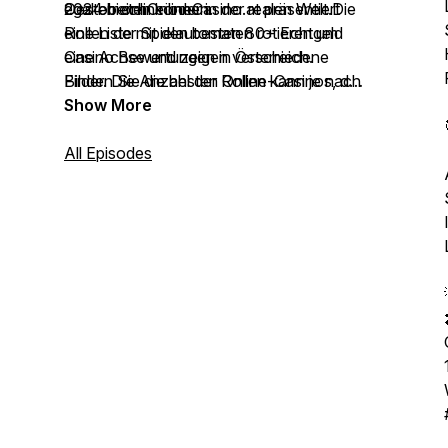
egal ob online oder in der realen Welt.Die
2024 bieten können.
OesterreichOnlineCasino.at präsentiert
Rollen der Spielautomaten rotieren um
eine Liste mit den besten 80+ Echtgeld
eine Achse und zeigen verschiedene
Casino Bewertungen in Österreich.
Bilder. Die Anzahl der Rollen kann je nach
Finden Sie die besten Online-Casinos, die
Spielautomat variieren. Alles, was man
Spieler aus Österreich erlauben. Bitte
Show More
tun muss, ist Credits in die Maschine zu
beachten Sie außerdem, dass alle auf
werfen und die Knöpfe zu drücken. Wenn
dieser Seite angezeigten Angebote nur
All Episodes
die Rollen stehen bleiben, dann weißt du,
für Neukunden verfügbar sind. Nur 18+ &
ob du gewonnen hast.Es gibt mehr als
Es gelten die Allgemeinen
300 verschiedene Arten von
Geschäftsbedingungen!
Spielautomaten. Die traditionellen Spiele
haben drei Rollen und eine Pay Line.
Jedes Casino, das etwas auf sich hält hat
mindestens einen solchen
Spielautomaten im Sortiment. Daneben
gibt es dann auch die hochmodernen
Spiele mit bis zu 20 Pay Lines und vielen
verschiedenen
Auszahlungsmöglichkeiten. Der große Hit