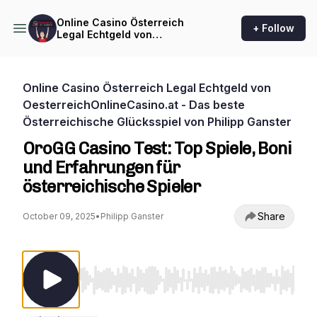
Online Casino Österreich
+ Follow
Legal Echtgeld von
OesterreichOnlineCasino.at
- Das beste Österreichische
Glücksspiel von Philipp
Ganster
Online Casino Österreich Legal Echtgeld von
OesterreichOnlineCasino.at - Das beste
Österreichische Glücksspiel von Philipp Ganster
OroGG Casino Test: Top Spiele, Boni
und Erfahrungen für
österreichische Spieler
Share
October 09, 2025
•
Philipp Ganster
Use Left/Right to seek, Home/End to jump to st