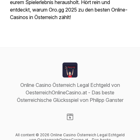
eurem Spielerlebnis herausholt. Hört rein und
entdeckt, warum Oro.gg 2025 zu den besten Online-
Casinos in Österreich zählt!
Online Casino Österreich Legal Echtgeld von
OesterreichOnlineCasino.at - Das beste
Österreichische Glücksspiel von Philipp Ganster
Visit our Website page
All content © 2026 Online Casino Österreich Legal Echtgeld
von OesterreichOnlineCasino.at - Das beste