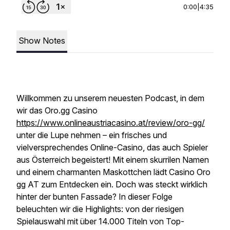
0:00
|
4:35
Show Notes
Willkommen zu unserem neuesten Podcast, in dem
wir das Oro.gg Casino
https://www.onlineaustriacasino.at/review/oro-gg/
unter die Lupe nehmen – ein frisches und
vielversprechendes Online-Casino, das auch Spieler
aus Österreich begeistert! Mit einem skurrilen Namen
und einem charmanten Maskottchen lädt Casino Oro
gg AT zum Entdecken ein. Doch was steckt wirklich
hinter der bunten Fassade? In dieser Folge
beleuchten wir die Highlights: von der riesigen
Spielauswahl mit über 14.000 Titeln von Top-