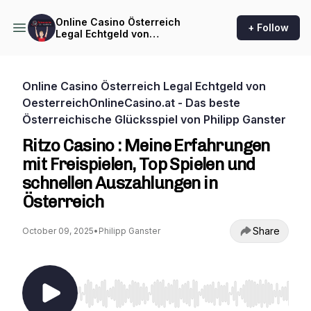
Online Casino Österreich
+ Follow
Legal Echtgeld von
OesterreichOnlineCasino.at
- Das beste Österreichische
Glücksspiel von Philipp
Ganster
Online Casino Österreich Legal Echtgeld von
OesterreichOnlineCasino.at - Das beste
Österreichische Glücksspiel von Philipp Ganster
Ritzo Casino : Meine Erfahrungen
mit Freispielen, Top Spielen und
schnellen Auszahlungen in
Österreich
Share
October 09, 2025
•
Philipp Ganster
Use Left/Right to seek, Home/End to jump to st