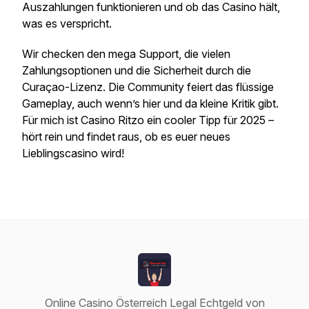
Auszahlungen funktionieren und ob das Casino hält,
was es verspricht.
Wir checken den mega Support, die vielen
Zahlungsoptionen und die Sicherheit durch die
Curaçao-Lizenz. Die Community feiert das flüssige
Gameplay, auch wenn’s hier und da kleine Kritik gibt.
Für mich ist Casino Ritzo ein cooler Tipp für 2025 –
hört rein und findet raus, ob es euer neues
Lieblingscasino wird!
Online Casino Österreich Legal Echtgeld von