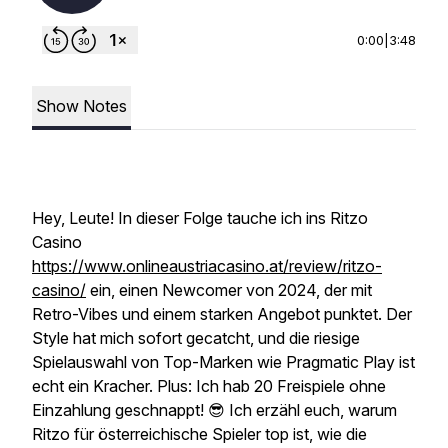
0:00
|
3:48
Show Notes
Hey, Leute! In dieser Folge tauche ich ins Ritzo
Casino
https://www.onlineaustriacasino.at/review/ritzo-
casino/
ein, einen Newcomer von 2024, der mit
Retro-Vibes und einem starken Angebot punktet. Der
Style hat mich sofort gecatcht, und die riesige
Spielauswahl von Top-Marken wie Pragmatic Play ist
echt ein Kracher. Plus: Ich hab 20 Freispiele ohne
Einzahlung geschnappt! 😎 Ich erzähl euch, warum
Ritzo für österreichische Spieler top ist, wie die